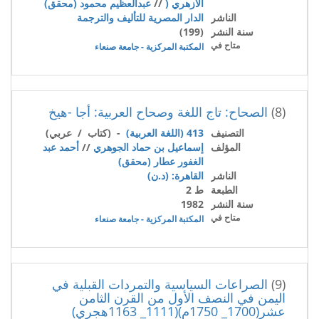
الأزهري (
//
عبدالعظيم محمود (محقق)
الناشر
الدار المصرية للتأليف والترجمة
سنة النشر
(199)
متاح في
المكتبة المركزية - جامعة صنعاء
(8)
الصحاح: تاج اللغة وصحاح العربية: أجا -هيخ
التصنيف
413 (اللغة العربية)
- (كتاب / عربي)
المؤلف
إسماعيل بن حماد الجوهري
//
أحمد عبد
الغفور عطار (محقق)
الناشر
القاهرة: (د.ن)
الطبعة
ط 2
سنة النشر
1982
متاح في
المكتبة المركزية - جامعة صنعاء
(9)
الصراعات السياسية والتمردات القبلية في
اليمن في النصف الأول من القرن الثامن
عشر(1700_ 1750م)(1111_ 1163هجري)