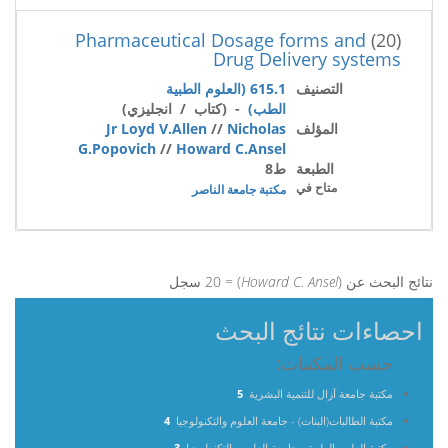
Pharmaceutical Dosage forms and
(20)
Drug Delivery systems
التصنيف
615.1 (العلوم الطبية
الطب)
- (كتاب / انجليزي)
المؤلف
Nicholas
//
Jr Loyd V.Allen
G.Popovich
//
Howard C.Ansel
الطبعة
ط8
متاح في
مكتبة جامعة الناصر
نتائج البحث عن (
Howard C. Ansel
) = 20 سجل
احصاءات نتائج البحث
حسب المكتبات:
مكتبة جامعة آزال للتنمية البشرية
5
مكتبة الطالبات(البنات) - جامعة العلوم والتكنولوجيا
4
مكتبة العلوم الطبية - جامعة العلوم والتكنولوجيا
3