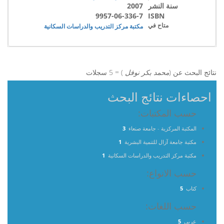
سنة النشر
2007
9957-06-336-7
ISBN
متاح في
مكتبة مركز التدريب والدراسات السكانية
نتائج البحث عن (
محمد بكر نوفل
) = 5 سجلات
احصاءات نتائج البحث
حسب المكتبات:
المكتبة المركزية - جامعة صنعاء
3
مكتبة جامعة آزال للتنمية البشرية
1
مكتبة مركز التدريب والدراسات السكانية
1
حسب الانواع:
كتاب
5
حسب اللغات:
عربي
5