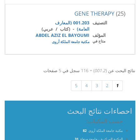
GENE THERAPY
(25)
التصنيف
001.203 (المعارف
العامة)
- (كتاب / عربي)
المؤلف
ABDEL AZIZ EL BAYOUMI
متاح في
مكتبة جامعة الملكة أروى
نتائج البحث عن (
001.2
) = 116 سجل في 5 صفحات
5
4
3
2
1
احصاءات نتائج البحث
حسب المكتبات:
مكتبة جامعة الملكة أروى
82
المكتبة المركزية - جامعة صنعاء
31