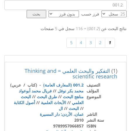
فرز حسب
نتائج البحث عن (
001.2
) = 116 سجل في 5 صفحات
5
4
3
2
1
(1)
التفكير والبحث العلمي = Thinking and
scientific research
التصنيف
001.2 (المعارف العامة)
- (كتاب / عربي)
المؤلف
محمد بكر نوفل
//
فريال محمد أبوعواد
الموضوع
مناهج البحث
//
طرق البحث
//
البحث
العلمي
//
الأبحاث العلمية
//
أصول الكتابة
//
البحث
//
ال
الناشر
عمان، الأردن: دار المسيرة
سنة النشر
2010
9789957066857
ISBN