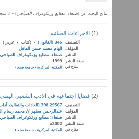
نتائج البحث عن (
صنعاء: مطابع وزتكوغراف الصباحي
) = 2 سجل
(1)
الاجراءات الجنائيه
التصنيف
345 (القانون)
- (كتاب / عربي)
المؤلف
الهام محمد حسن العاقل
الناشر
صنعاء: مطابع وزتكوغراف الصباحي
سنة النشر
1999
متاح في
المكتبة المركزية - جامعة صنعاء
(2)
قضايا اجتماعيه في الادب الشعبي اليمني
التصنيف
398.29567 (العادات والتقاليد، آداب السلوك، التراث الشعبي (الفولكلور))
المؤلف
عبدالرحمن مطهر
//
محمد رسام ال
الناشر
صنعاء: مطابع وزتكوغراف الصباحي
سنة النشر
2002م
متاح في
المكتبة المركزية - جامعة صنعاء