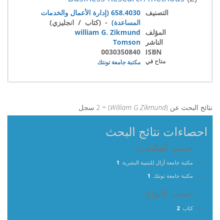
التصنيف
658.4030 (إدارة الأعمال والخدمات
المساعدة)
- (كتاب / انجليزي)
المؤلف
william G. Zikmund
الناشر
Tomson
0030350840
ISBN
متاح في
مكتبة جامعة تونتك
نتائج البحث عن (
William G Zikmund
) = 2 سجل
احصاءات نتائج البحث
حسب المكتبات:
مكتبة جامعة آزال للتنمية البشرية
1
مكتبة جامعة تونتك
1
حسب الانواع:
كتاب
2