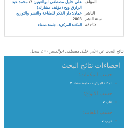
المؤلف
علي خليل مصطفى ابوالعينين
//
محمد عبد
الرازق ويح (مؤلف مشارك)
الناشر
عمان: دار الفكر للطباعة والنشر والتوزيع
سنة النشر
2003
متاح في
المكتبة المركزية - جامعة صنعاء
نتائج البحث عن (
علي خليل مصطفى ابوالعينين
) = 2 سجل
احصاءات نتائج البحث
حسب المكتبات:
المكتبة المركزية - جامعة صنعاء
2
حسب الانواع:
كتاب
2
حسب اللغات:
عربي
2