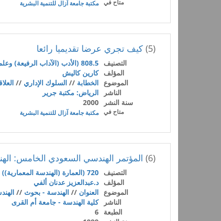
متاح في
مكتبة جامعة آزال للتنمية البشرية
(5)
كيف تجري عرضا تقديميا رائعا
التصنيف
808.5 (الأدب (الآداب الرفيعة) وعلم البلاغة)
المؤلف
كارين كاليش
الموضوع
الخطابة
//
السلوك الإداري
//
العلاق
الناشر
الرياض: مكتبة جرير
سنة النشر
2000
متاح في
مكتبة جامعة آزال للتنمية البشرية
(6)
المؤتمر الهندسي السعودي الخامس: الهن
التصنيف
720 (العمارة (الهندسة المعمارية))
-
المؤلف
د.عبدالعزيز عدنان ألفي
الموضوع
العنوان
//
الهندسة - بحوث
//
الهند
الناشر
كلية الهندسة - جامعة أم القرى
الطبعة
6