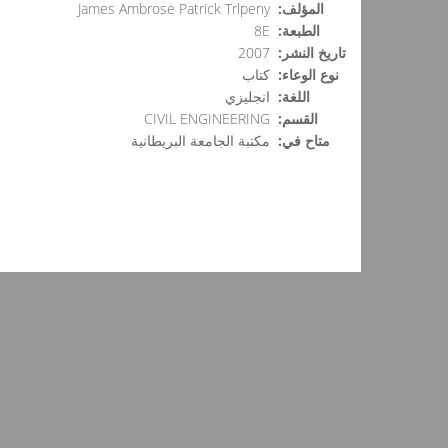
المؤلف:
James Ambrose Patrick Trlpeny
الطبعة:
8E
تاريخ النشر:
2007
نوع الوعاء:
كتاب
اللغة:
انجليزي
القسم:
CIVIL ENGINEERING
متاح في:
مكتبة الجامعة البريطانية