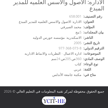
الاداره: الاصول والاسس العلميه للمدير
المبدع
رقم التصنيف:
658.001
العنوان:
الاداره: الاصول والاسس العلميه للمدير المبدع
المؤلف:
محمد الصيرفي
بيان المجلدات:
5مج
الناشر:
الاسكندريه: مؤسسه حورس الدوليه
تاريخ النشر:
2005
الترقيم الدولي:
977-368-073-8
الموضوعات:
اداره الاعمال - النظريات والانماط الاداريه
الوصف المادي:
360ص.205ص.24سم
نوع الوعاء:
كتاب
اللغة:
عربي
متاح في:
مكتبة جامعة الأندلس
جميع الحقوق محفوظة لمركز تقنية المعلومات في التعليم العالي © 2026