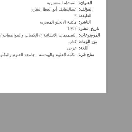
العنوان:
المنشاه المعماريه
المؤلف:
عبداللطيف أبو العطا البقري
الطبعة:
5
الناشر:
مكتبة الانجلو المصريه
تاريخ النشر:
1997
الموضوعات:
التصميمات الانشائية // الكميات والمواصفات /
نوع الوعاء:
كتاب
اللغة:
عربي
متاح في:
مكتبة العلوم والهندسة - جامعة العلوم والتكنول