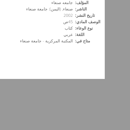
المؤلف:
جامعه صنعاء
الناشر:
صنعاء, (اليمن): جامعة صنعاء
تاريخ النشر:
2002
الوصف المادي:
45ص
نوع الوعاء:
كتاب
اللغة:
عربي
متاح في:
المكتبة المركزية - جامعة صنعاء