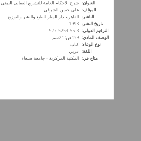
العنوان:
شرح الاحكام العامة للتشريع العقابي اليمني
المؤلف:
علي حسن الشرفي
الناشر:
القاهرة: دار المنار للطبع والنشر والتوزيع
تاريخ النشر:
1993
الترقيم الدولي:
977-5254-55-8
الوصف المادي:
439ص: 24سم
نوع الوعاء:
كتاب
اللغة:
عربي
متاح في:
المكتبة المركزية - جامعة صنعاء