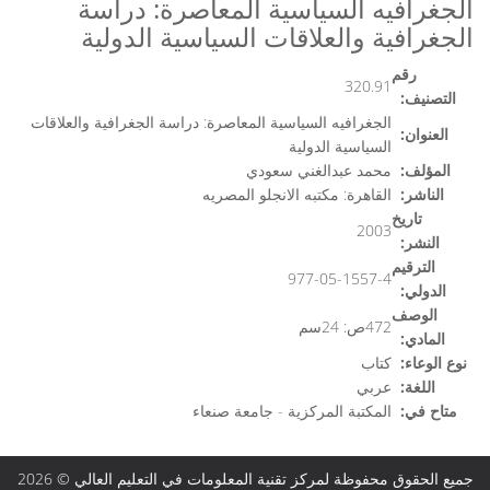
الجغرافيه السياسية المعاصرة: دراسة
الجغرافية والعلاقات السياسية الدولية
رقم
320.91
التصنيف:
الجغرافيه السياسية المعاصرة: دراسة الجغرافية والعلاقات
العنوان:
السياسية الدولية
المؤلف:
محمد عبدالغني سعودي
الناشر:
القاهرة: مكتبه الانجلو المصريه
تاريخ
2003
النشر:
الترقيم
977-05-1557-4
الدولي:
الوصف
472ص: 24سم
المادي:
نوع الوعاء:
كتاب
اللغة:
عربي
متاح في:
المكتبة المركزية - جامعة صنعاء
جميع الحقوق محفوظة لمركز تقنية المعلومات في التعليم العالي © 2026