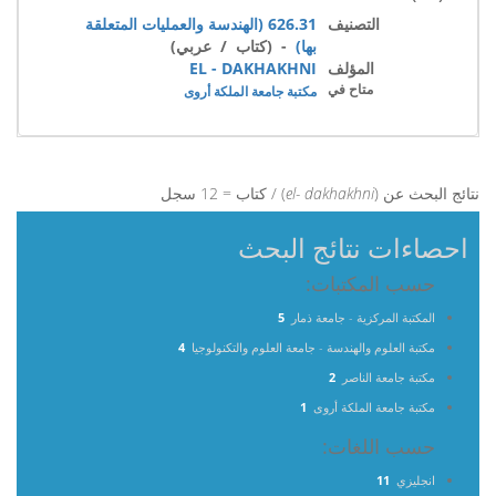
التصنيف
626.31 (الهندسة والعمليات المتعلقة
بها)
- (كتاب / عربي)
المؤلف
EL - DAKHAKHNI
متاح في
مكتبة جامعة الملكة أروى
نتائج البحث عن (
el- dakhakhni
) / كتاب = 12 سجل
احصاءات نتائج البحث
حسب المكتبات:
المكتبة المركزية - جامعة ذمار
5
مكتبة العلوم والهندسة - جامعة العلوم والتكنولوجيا
4
مكتبة جامعة الناصر
2
مكتبة جامعة الملكة أروى
1
حسب اللغات:
انجليزي
11