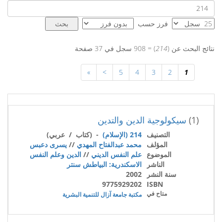
فرز حسب
نتائج البحث عن (
214
) = 908 سجل في 37 صفحة
»
>
5
4
3
2
1
(1)
سيكولوجية الدين والتدين
التصنيف
214 (الإسلام)
- (كتاب / عربي)
المؤلف
محمد عبدالفتاح المهدي
//
يسرى دعبس
الموضوع
علم النفس الديني
//
الدين وعلم النفس
الناشر
الاسكندرية: البياطش سنتر
سنة النشر
2002
9775929202
ISBN
متاح في
مكتبة جامعة آزال للتنمية البشرية