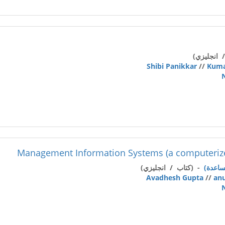
 انجليزي)
Shibi Panikkar
//
Kuma
Management Information Systems (a computerize
- (كتاب / انجليزي)
Avadhesh Gupta
//
anu