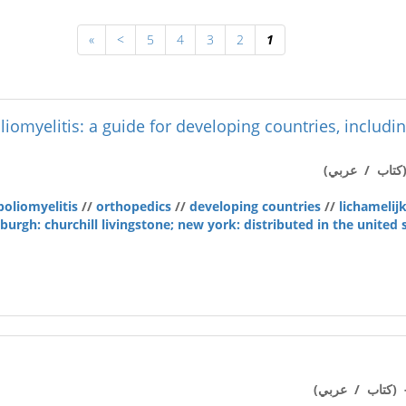
»
>
5
4
3
2
1
liomyelitis: a guide for developing countries, includi
كتاب / عربي)
poliomyelitis
//
orthopedics
//
developing countries
//
lichamelij
burgh: churchill livingstone; new york: distributed in the united
(كتاب / عربي)