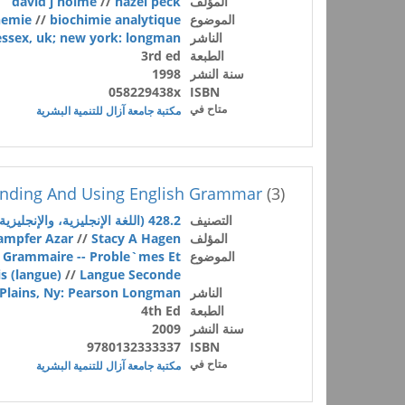
المؤلف
hazel peck
//
david j holme
الموضوع
biochimie analytique
//
hemie
الناشر
essex, uk; new york: longman
الطبعة
3rd ed
سنة النشر
1998
058229438x
ISBN
متاح في
مكتبة جامعة آزال للتنمية البشرية
nding And Using English Grammar
(3)
التصنيف
428.2 (اللغة الإنجليزية، والإنجليزية القديمة (الانجلو ساكسونية))
المؤلف
Stacy A Hagen
//
ampfer Azar
الموضوع
-- Grammaire -- Proble`mes Et
s (langue)
//
Langue Seconde
الناشر
Plains, Ny: Pearson Longman
الطبعة
4th Ed
سنة النشر
2009
9780132333337
ISBN
متاح في
مكتبة جامعة آزال للتنمية البشرية