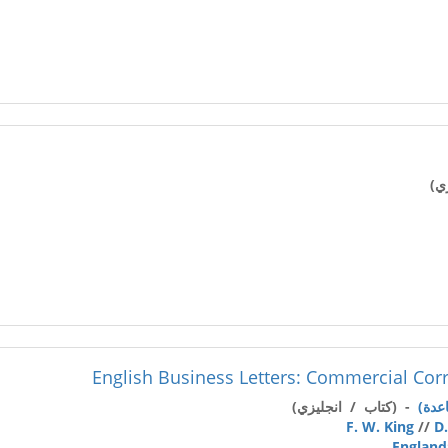
ي)
English Business Letters: Commercial Cor
- (كتاب / انجليزي)
F. W. King
//
D
England