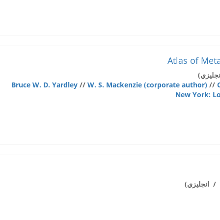
Atlas of Met
جليزي)
Bruce W. D. Yardley
//
W. S. Mackenzie (corporate author)
//
New York: Lo
/ انجليزي)