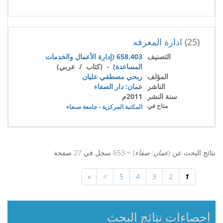
(25)
ادارة المعرفه
التصنيف
658.403 (إدارة الأعمال والخدمات
المساعدة)
- (كتاب / عربي)
المؤلف
ربحي مصطفي عليان
الناشر
عمان: دار الصفاء
سنة النشر
2011م
متاح في
المكتبة المركزية - جامعة صنعاء
نتائج البحث عن (
عمان: صفاء
) = 653 سجل في 27 صفحة
»
>
5
4
3
2
1
احصاءات نتائج البحث