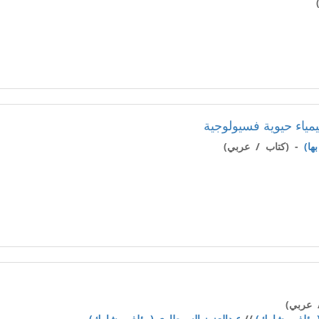
كيمياء حيوية فسيولوجية
- (كتاب / عربي)
 عربي)
(مؤلف مشارك)
//
عبدالعزيز السرطاوي (مؤلف مشارك)