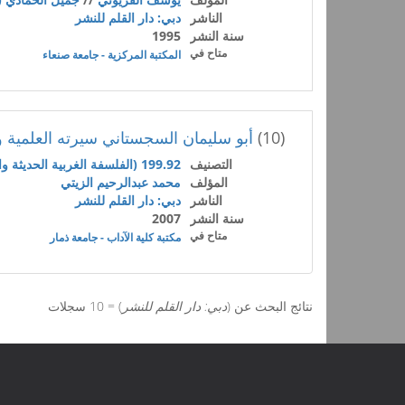
الناشر
دبي: دار القلم للنشر
سنة النشر
1995
متاح في
المكتبة المركزية - جامعة صنعاء
(10)
أبو سليمان السجستاني سيرته العلمية و
التصنيف
199.92 (الفلسفة الغربية الحديثة والفلسفات اللاشرقية الأخرى)
المؤلف
محمد عبدالرحيم الزيتي
الناشر
دبي: دار القلم للنشر
سنة النشر
2007
متاح في
مكتبة كلية الآداب - جامعة ذمار
نتائج البحث عن (
دبي: دار القلم للنشر
) = 10 سجلات