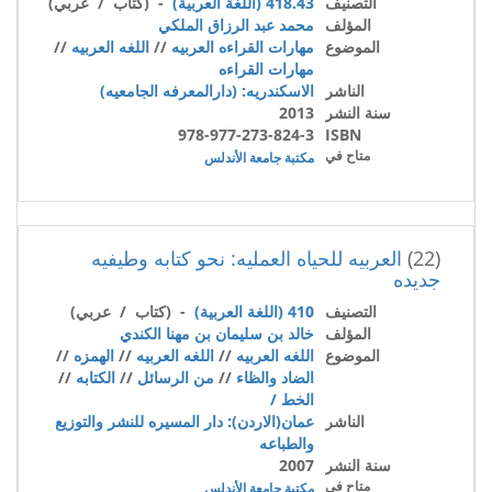
التصنيف
418.43 (اللغة العربية)
- (كتاب / عربي)
المؤلف
محمد عبد الرزاق الملكي
الموضوع
مهارات القراءه العربيه
//
اللغه العربيه
//
مهارات القراءه
الناشر
الاسكندريه: (دارالمعرفه الجامعيه)
سنة النشر
2013
978-977-273-824-3
ISBN
متاح في
مكتبة جامعة الأندلس
(22)
العربيه للحياه العمليه: نحو كتابه وطيفيه
جديده
التصنيف
410 (اللغة العربية)
- (كتاب / عربي)
المؤلف
خالد بن سليمان بن مهنا الكندي
الموضوع
اللغه العربيه
//
اللغه العربيه
//
الهمزه
//
الضاد والظاء
//
من الرسائل
//
الكتابه
//
الخط /
الناشر
عمان(الاردن): دار المسيره للنشر والتوزيع
والطباعه
سنة النشر
2007
متاح في
مكتبة جامعة الأندلس