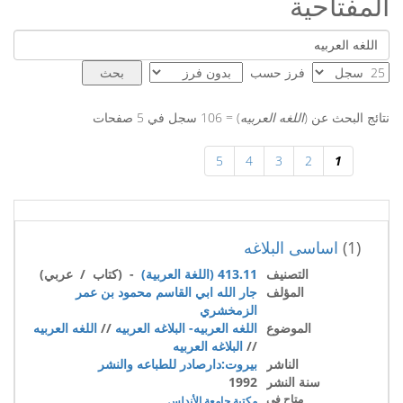
المفتاحية
فرز حسب
نتائج البحث عن (
اللغه العربيه
) = 106 سجل في 5 صفحات
5
4
3
2
1
(1)
اساسى البلاغه
التصنيف
413.11 (اللغة العربية)
- (كتاب / عربي)
المؤلف
جار الله ابي القاسم محمود بن عمر
الزمخشري
الموضوع
اللغه العربيه- البلاغه العربيه
//
اللغه العربيه
//
البلاغه العربيه
الناشر
بيروت:دارصادر للطباعه والنشر
سنة النشر
1992
متاح في
مكتبة جامعة الأندلس