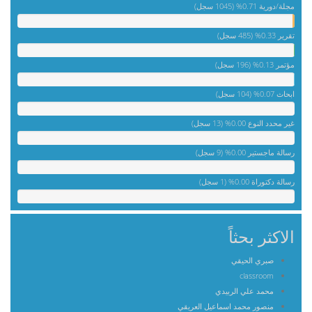
مجلة/دورية 0.71% (1045 سجل)
تقرير 0.33% (485 سجل)
مؤتمر 0.13% (196 سجل)
ابحاث 0.07% (104 سجل)
غير محدد النوع 0.00% (13 سجل)
رسالة ماجستير 0.00% (9 سجل)
رسالة دكتوراة 0.00% (1 سجل)
الاكثر بحثاً
صبري الحيقي
classroom
محمد علي الربيدي
منصور محمد اسماعيل العريقي