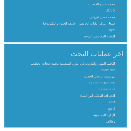
محمد عجاج الخطيب
USAID
محمد فضل الإرياني
صنعاء: مركز الكتاب الجامعي - جامعة العلوم والتكنولوجيا
dịch
النظام المحاسبي الموحد
اخر عمليات البحث
التعليم المهني والتدريب في الدول المتقدمة محمد شحات الخطيب
shake me
مؤسسة الرحاب الحديثة
k c communication
consultancy
الجغرافيا الفلكية انور العقاد
usef
gurd
الإدارة المحاسبية
وظائف