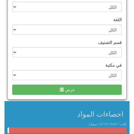
اللغة
قسم التصنيف
في مكتبة
عرض
احصاءات المواد
كتاب 98.7% (145107 سجل)